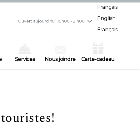
mercredi
7/29
10h00 - 21h00
Français
jeudi
7/30
10h00 - 21h00
English
vendredi
7/31
10h00 - 21h00
Ouvert aujourd'hui: 10h00 - 21h00
samedi
8/1
10h00 - 19h00
Français
dimanche
8/2
11h00 - 18h00
e
Services
Nous joindre
Carte-cadeau
touristes!