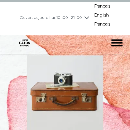
Français
jeudi
8/6
10h00 - 21h00
English
vendredi
8/7
10h00 - 21h00
Ouvert aujourd'hui: 10h00 - 21h00
Français
samedi
8/8
10h00 - 19h00
dimanche
8/9
11h00 - 18h00