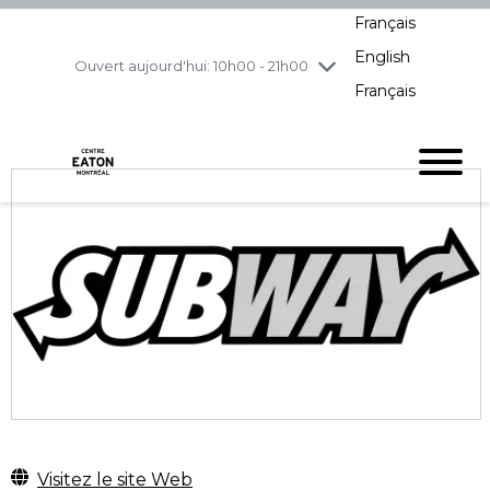
Français
jeudi
8/6
10h00 - 21h00
English
vendredi
8/7
10h00 - 21h00
Ouvert aujourd'hui: 10h00 - 21h00
Français
samedi
8/8
10h00 - 19h00
dimanche
8/9
11h00 - 18h00
Visitez le site Web