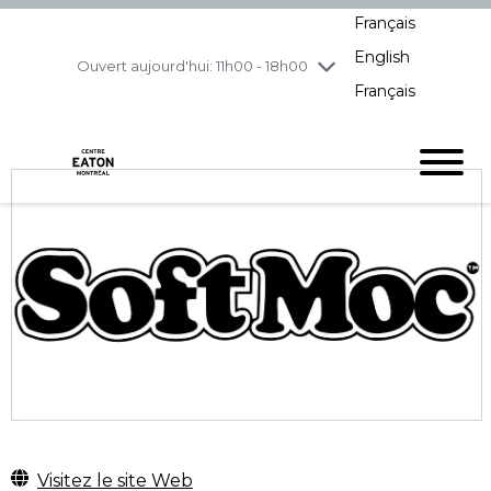
Français
jeudi
7/30
10h00 - 21h00
English
vendredi
7/31
10h00 - 21h00
Ouvert aujourd'hui: 11h00 - 18h00
Français
samedi
8/1
10h00 - 19h00
dimanche
8/2
11h00 - 18h00
Visitez le site Web