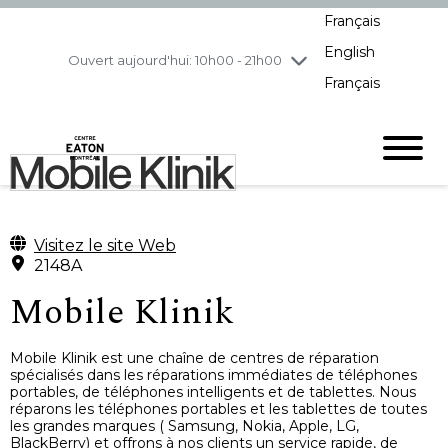
Français
jeudi
8/6
10h00 - 21h00
English
vendredi
8/7
10h00 - 21h00
Ouvert aujourd'hui: 10h00 - 21h00
Français
samedi
8/8
10h00 - 19h00
dimanche
8/9
11h00 - 18h00
Visitez le site Web
2148A
Mobile Klinik
Mobile Klinik est une chaîne de centres de réparation
spécialisés dans les réparations immédiates de téléphones
portables, de téléphones intelligents et de tablettes. Nous
réparons les téléphones portables et les tablettes de toutes
les grandes marques ( Samsung, Nokia, Apple, LG,
BlackBerry) et offrons à nos clients un service rapide, de