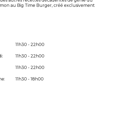
nné des autres recettes décadentes de génie du
 Simon au Big Time Burger, créé exclusivement
11h30 - 22h00
i:
11h30 - 22h00
11h30 - 22h00
he:
11h30 - 18h00