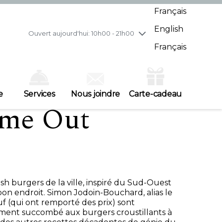
mercredi
8/5
10h00 - 21h00
Français
jeudi
8/6
10h00 - 21h00
English
vendredi
8/7
10h00 - 21h00
Ouvert aujourd'hui: 10h00 - 21h00
samedi
8/8
10h00 - 19h00
Français
dimanche
8/9
11h00 - 18h00
e
Services
Nous joindre
Carte-cadeau
ime Out
sh burgers de la ville, inspiré du Sud-Ouest
bon endroit. Simon Jodoin-Bouchard, alias le
f (qui ont remporté des prix) sont
ement succombé aux burgers croustillants à