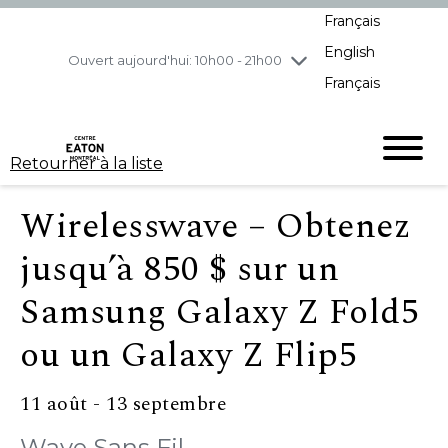
Français
jeudi
8/6
10h00 - 21h00
English
vendredi
8/7
10h00 - 21h00
Ouvert aujourd'hui: 10h00 - 21h00
Français
samedi
8/8
10h00 - 19h00
dimanche
8/9
11h00 - 18h00
Retourner à la liste
Wirelesswave – Obtenez
jusqu’à 850 $ sur un
Samsung Galaxy Z Fold5
ou un Galaxy Z Flip5
11 août - 13 septembre
Wave Sans Fil