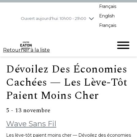
Français
jeudi
8/6
10h00 - 21h00
English
vendredi
8/7
10h00 - 21h00
Ouvert aujourd'hui: 10h00 - 21h00
Français
samedi
8/8
10h00 - 19h00
dimanche
8/9
11h00 - 18h00
Retourner à la liste
Dévoilez Des Économies
Cachées — Les Lève-Tôt
Paient Moins Cher
5 - 13 novembre
Wave Sans Fil
Les lève-tôt paient moins cher — Dévoilez des économies