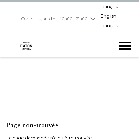
Français
jeudi
8/6
10h00 - 21h00
English
vendredi
8/7
10h00 - 21h00
Ouvert aujourd'hui: 10h00 - 21h00
Français
samedi
8/8
10h00 - 19h00
dimanche
8/9
11h00 - 18h00
Page non-trouvée
La page demandée n’a pu être trouvée.