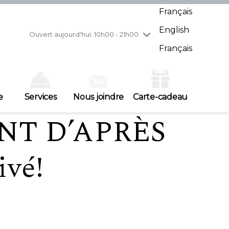
mercredi
8/5
10h00 - 21h00
Français
jeudi
8/6
10h00 - 21h00
English
vendredi
8/7
10h00 - 21h00
Ouvert aujourd'hui: 10h00 - 21h00
samedi
8/8
10h00 - 19h00
Français
dimanche
8/9
11h00 - 18h00
e
Services
Nous joindre
Carte-cadeau
NT D’APRÈS
ivé!