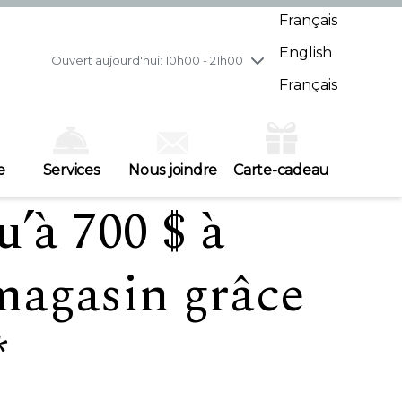
mercredi
8/5
10h00 - 21h00
Français
jeudi
8/6
10h00 - 21h00
English
vendredi
8/7
10h00 - 21h00
Ouvert aujourd'hui: 10h00 - 21h00
samedi
8/8
10h00 - 19h00
Français
dimanche
8/9
11h00 - 18h00
e
Services
Nous joindre
Carte-cadeau
’à 700 $ à
magasin grâce
*