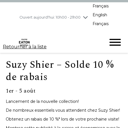
Français
jeudi
7/30
10h00 - 21h00
English
vendredi
7/31
10h00 - 21h00
Ouvert aujourd'hui: 10h00 - 21h00
Français
samedi
8/1
10h00 - 19h00
dimanche
8/2
11h00 - 18h00
Retourner à la liste
Suzy Shier – Solde 10 %
de rabais
1er - 5 août
Lancement de la nouvelle collection!
De nombreux essentiels vous attendent chez Suzy Shier!
Obtenez un rabais de 10 %* lors de votre prochaine visite!