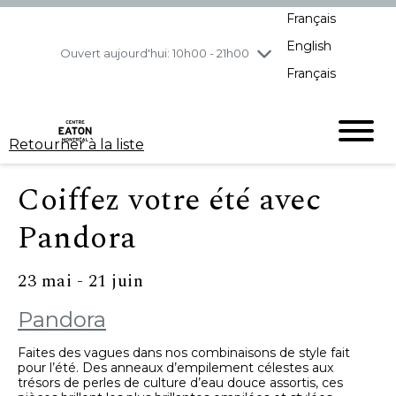
Français
jeudi
8/6
10h00 - 21h00
English
vendredi
8/7
10h00 - 21h00
Ouvert aujourd'hui: 10h00 - 21h00
Français
samedi
8/8
10h00 - 19h00
dimanche
8/9
11h00 - 18h00
Retourner à la liste
Coiffez votre été avec
Pandora
23 mai - 21 juin
Pandora
Faites des vagues dans nos combinaisons de style fait
pour l’été. Des anneaux d’empilement célestes aux
trésors de perles de culture d’eau douce assortis, ces