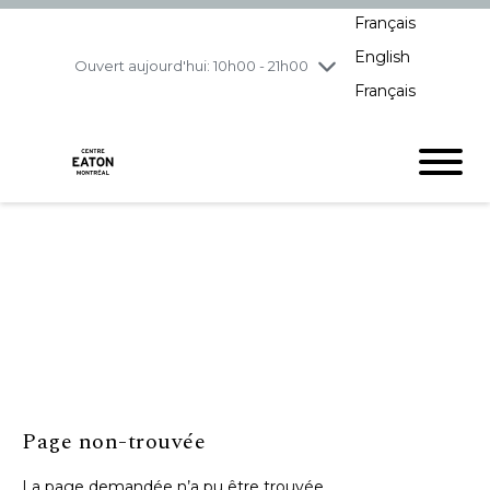
Français
jeudi
8/6
10h00 - 21h00
English
vendredi
8/7
10h00 - 21h00
Ouvert aujourd'hui: 10h00 - 21h00
Français
samedi
8/8
10h00 - 19h00
dimanche
8/9
11h00 - 18h00
Page non-trouvée
La page demandée n’a pu être trouvée.