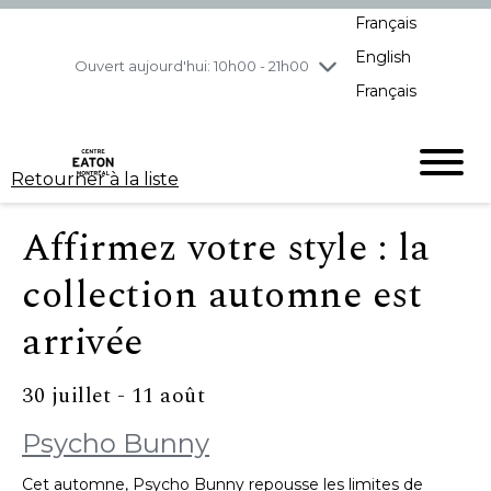
Français
jeudi
8/6
10h00 - 21h00
English
vendredi
8/7
10h00 - 21h00
Ouvert aujourd'hui: 10h00 - 21h00
Français
samedi
8/8
10h00 - 19h00
dimanche
8/9
11h00 - 18h00
Retourner à la liste
Affirmez votre style : la
collection automne est
arrivée
30 juillet - 11 août
Psycho Bunny
Cet automne, Psycho Bunny repousse les limites de