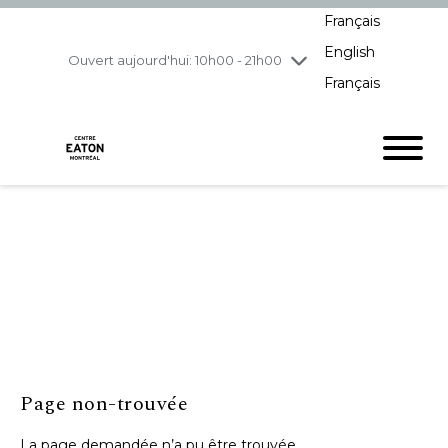
Français
jeudi
8/6
10h00 - 21h00
English
vendredi
8/7
10h00 - 21h00
Ouvert aujourd'hui: 10h00 - 21h00
Français
samedi
8/8
10h00 - 19h00
dimanche
8/9
11h00 - 18h00
Page non-trouvée
La page demandée n’a pu être trouvée.