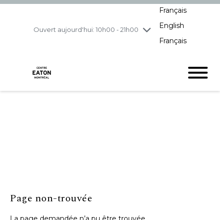
Français
jeudi
8/6
10h00 - 21h00
English
vendredi
8/7
10h00 - 21h00
Ouvert aujourd'hui: 10h00 - 21h00
Français
samedi
8/8
10h00 - 19h00
dimanche
8/9
11h00 - 18h00
Page non-trouvée
La page demandée n’a pu être trouvée.