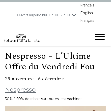
Français
jeudi
8/6
10h00 - 21h00
English
vendredi
8/7
10h00 - 21h00
Ouvert aujourd'hui: 10h00 - 21h00
Français
samedi
8/8
10h00 - 19h00
dimanche
8/9
11h00 - 18h00
Retourner à la liste
Nespresso – L’Ultime
Offre du Vendredi Fou
25 novembre - 6 décembre
Nespresso
30% à 50% de rabais sur toutes les machines