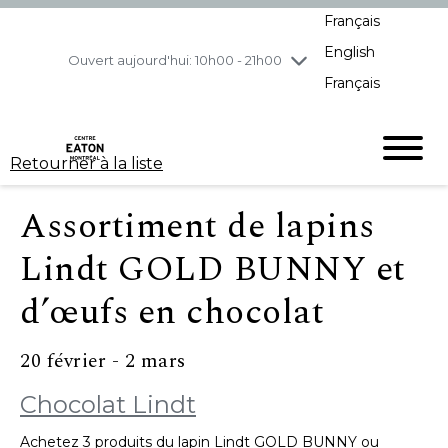
Français
jeudi
7/30
10h00 - 21h00
English
vendredi
7/31
10h00 - 21h00
Ouvert aujourd'hui: 10h00 - 21h00
Français
samedi
8/1
10h00 - 19h00
dimanche
8/2
11h00 - 18h00
Retourner à la liste
Assortiment de lapins
Lindt GOLD BUNNY et
d’œufs en chocolat
20 février - 2 mars
Chocolat Lindt
Achetez 3 produits du lapin Lindt GOLD BUNNY ou