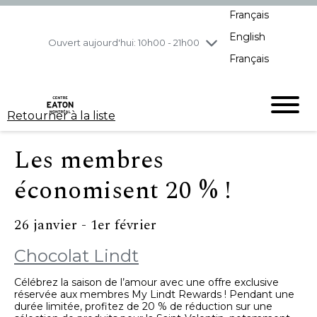
Français
jeudi
8/6
10h00 - 21h00
English
vendredi
8/7
10h00 - 21h00
Ouvert aujourd'hui: 10h00 - 21h00
Français
samedi
8/8
10h00 - 19h00
dimanche
8/9
11h00 - 18h00
Retourner à la liste
Les membres
économisent 20 % !
26 janvier - 1er février
Chocolat Lindt
Célébrez la saison de l’amour avec une offre exclusive
réservée aux membres My Lindt Rewards ! Pendant une
durée limitée, profitez de 20 % de réduction sur une