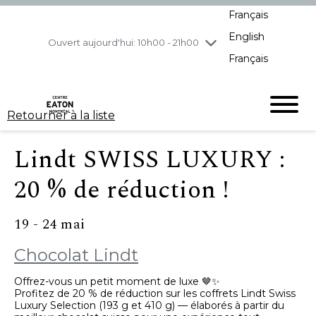
Français
jeudi
8/6
10h00 - 21h00
English
vendredi
8/7
10h00 - 21h00
Ouvert aujourd'hui: 10h00 - 21h00
Français
samedi
8/8
10h00 - 19h00
dimanche
8/9
11h00 - 18h00
Retourner à la liste
Lindt SWISS LUXURY :
20 % de réduction !
19 - 24 mai
Chocolat Lindt
Offrez-vous un petit moment de luxe 🤎✨
Profitez de 20 % de réduction sur les coffrets Lindt Swiss
Luxury Selection (193 g et 410 g) — élaborés à partir du