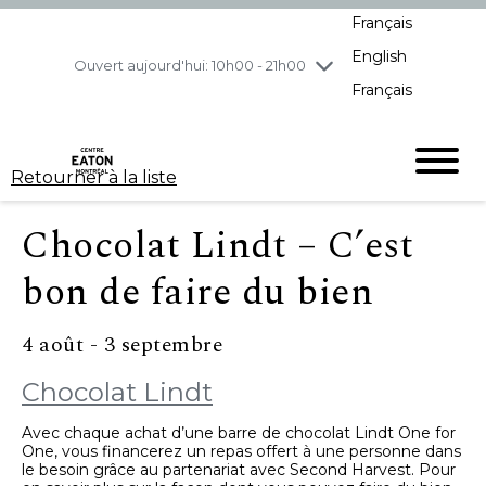
Français
jeudi
8/6
10h00 - 21h00
English
vendredi
8/7
10h00 - 21h00
Ouvert aujourd'hui: 10h00 - 21h00
Français
samedi
8/8
10h00 - 19h00
dimanche
8/9
11h00 - 18h00
Retourner à la liste
Chocolat Lindt – C’est
bon de faire du bien
4 août - 3 septembre
Chocolat Lindt
Avec chaque achat d’une barre de chocolat Lindt One for
One, vous financerez un repas offert à une personne dans
le besoin grâce au partenariat avec Second Harvest. Pour