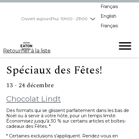
Français
jeudi
8/6
10h00 - 21h00
English
vendredi
8/7
10h00 - 21h00
Ouvert aujourd'hui: 10h00 - 21h00
Français
samedi
8/8
10h00 - 19h00
dimanche
8/9
11h00 - 18h00
Retourner à la liste
Spéciaux des Fêtes!
13 - 24 décembre
Chocolat Lindt
Des formats qui se glissent parfaitement dans les bas de
Noël ou à servir à votre hôte, pour un temps limité.
Économisez jusqu’à 30 % sur certains articles et boîtes-
cadeaux des Fêtes. *
* Certaines exclusions s’appliquent. Rendez-vous en