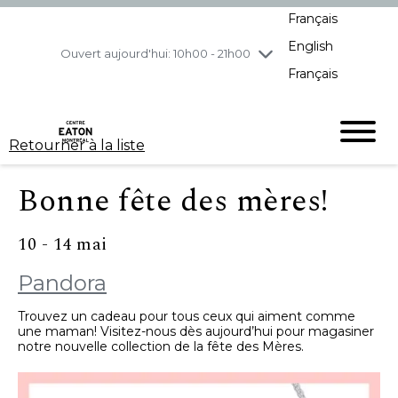
Français
jeudi
8/6
10h00 - 21h00
English
vendredi
8/7
10h00 - 21h00
Ouvert aujourd'hui: 10h00 - 21h00
Français
samedi
8/8
10h00 - 19h00
dimanche
8/9
11h00 - 18h00
Retourner à la liste
Bonne fête des mères!
10 - 14 mai
Pandora
Trouvez un cadeau pour tous ceux qui aiment comme
une maman! Visitez-nous dès aujourd’hui pour magasiner
notre nouvelle collection de la fête des Mères.