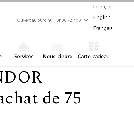
mercredi
7/29
10h00 - 21h00
Français
jeudi
7/30
10h00 - 21h00
English
vendredi
7/31
10h00 - 21h00
Ouvert aujourd'hui: 10h00 - 21h00
samedi
8/1
10h00 - 19h00
Français
dimanche
8/2
11h00 - 18h00
e
Services
Nous joindre
Carte-cadeau
INDOR
’achat de 75