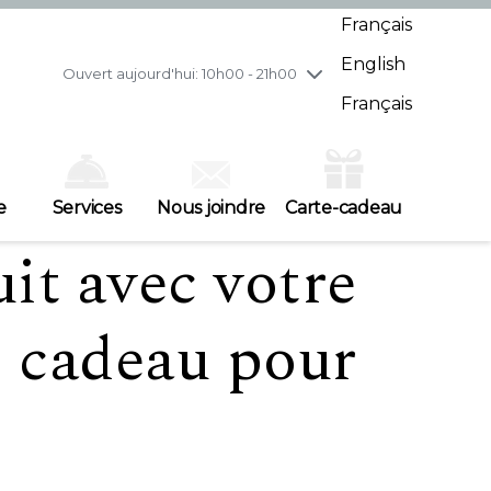
mercredi
8/5
10h00 - 21h00
Français
jeudi
8/6
10h00 - 21h00
English
vendredi
8/7
10h00 - 21h00
Ouvert aujourd'hui: 10h00 - 21h00
samedi
8/8
10h00 - 19h00
Français
dimanche
8/9
11h00 - 18h00
e
Services
Nous joindre
Carte-cadeau
uit avec votre
e cadeau pour