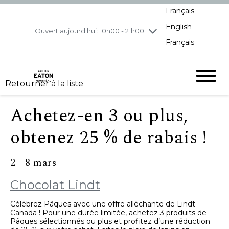
Français
jeudi
8/6
10h00 - 21h00
English
vendredi
8/7
10h00 - 21h00
Ouvert aujourd'hui: 10h00 - 21h00
Français
samedi
8/8
10h00 - 19h00
dimanche
8/9
11h00 - 18h00
Retourner à la liste
Achetez-en 3 ou plus,
obtenez 25 % de rabais !
2 - 8 mars
Chocolat Lindt
Célébrez Pâques avec une offre alléchante de Lindt
Canada ! Pour une durée limitée, achetez 3 produits de
Pâques sélectionnés ou plus et profitez d’une réduction