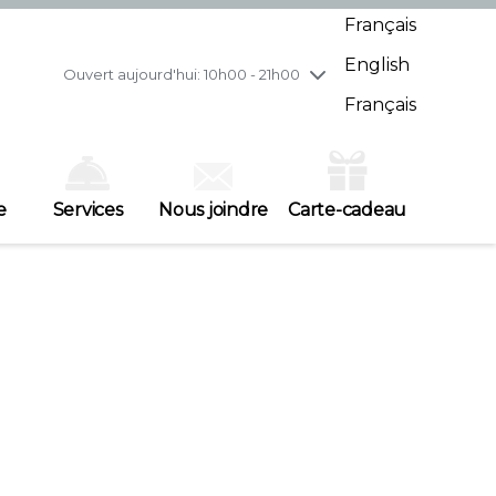
mercredi
8/5
10h00 - 21h00
Français
jeudi
8/6
10h00 - 21h00
English
vendredi
8/7
10h00 - 21h00
Ouvert aujourd'hui: 10h00 - 21h00
samedi
8/8
10h00 - 19h00
Français
dimanche
8/9
11h00 - 18h00
e
Services
Nous joindre
Carte-cadeau