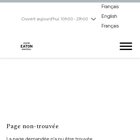
Français
jeudi
8/6
10h00 - 21h00
English
vendredi
8/7
10h00 - 21h00
Ouvert aujourd'hui: 10h00 - 21h00
Français
samedi
8/8
10h00 - 19h00
dimanche
8/9
11h00 - 18h00
Page non-trouvée
La page demandée n’a pu être trouvée.