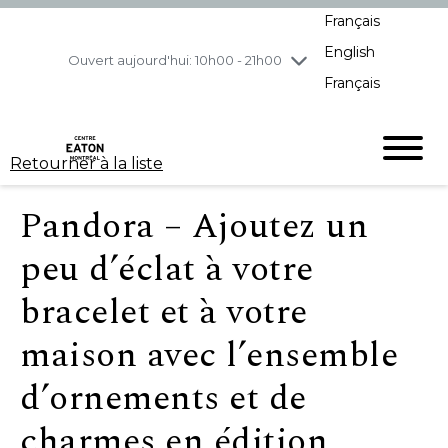
Français
jeudi
8/6
10h00 - 21h00
English
vendredi
8/7
10h00 - 21h00
Ouvert aujourd'hui: 10h00 - 21h00
Français
samedi
8/8
10h00 - 19h00
dimanche
8/9
11h00 - 18h00
Retourner à la liste
Pandora – Ajoutez un
peu d’éclat à votre
bracelet et à votre
maison avec l’ensemble
d’ornements et de
charmes en édition