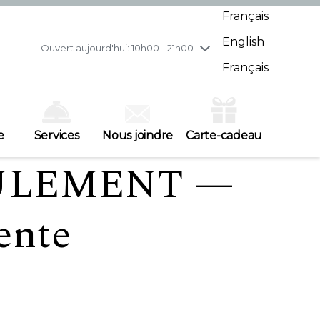
mercredi
8/5
10h00 - 21h00
Français
jeudi
8/6
10h00 - 21h00
English
vendredi
8/7
10h00 - 21h00
Ouvert aujourd'hui: 10h00 - 21h00
samedi
8/8
10h00 - 19h00
Français
dimanche
8/9
11h00 - 18h00
e
Services
Nous joindre
Carte-cadeau
EULEMENT —
ente