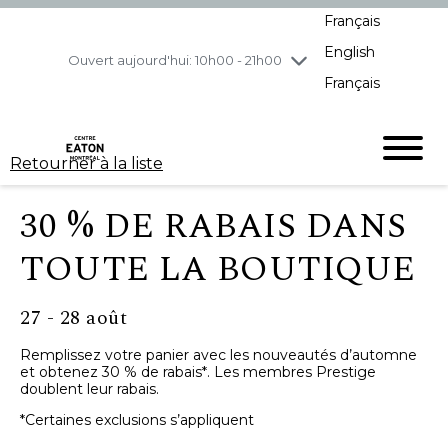
Français
jeudi
8/6
10h00 - 21h00
English
vendredi
8/7
10h00 - 21h00
Ouvert aujourd'hui: 10h00 - 21h00
Français
samedi
8/8
10h00 - 19h00
dimanche
8/9
11h00 - 18h00
Retourner à la liste
30 % DE RABAIS DANS
TOUTE LA BOUTIQUE
27 - 28 août
Remplissez votre panier avec les nouveautés d’automne
et obtenez 30 % de rabais*. Les membres Prestige
doublent leur rabais.
*Certaines exclusions s’appliquent