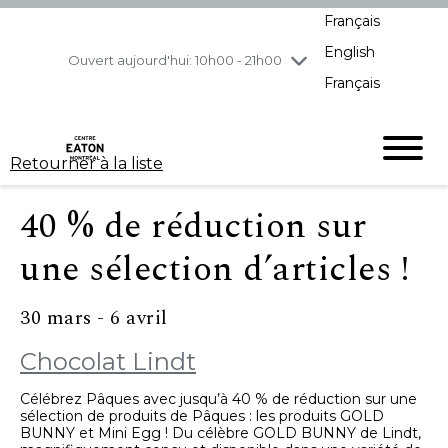
Français
jeudi
8/6
10h00 - 21h00
English
vendredi
8/7
10h00 - 21h00
Ouvert aujourd'hui: 10h00 - 21h00
Français
samedi
8/8
10h00 - 19h00
dimanche
8/9
11h00 - 18h00
Retourner à la liste
40 % de réduction sur
une sélection d’articles !
30 mars - 6 avril
Chocolat Lindt
Célébrez Pâques avec jusqu’à 40 % de réduction sur une
sélection de produits de Pâques : les produits GOLD
BUNNY et Mini Egg ! Du célèbre GOLD BUNNY de Lindt,