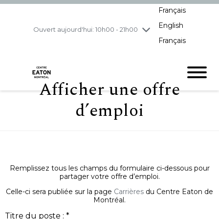
Français
jeudi
8/6
10h00 - 21h00
English
vendredi
8/7
10h00 - 21h00
Ouvert aujourd'hui: 10h00 - 21h00
Français
samedi
8/8
10h00 - 19h00
dimanche
8/9
11h00 - 18h00
Afficher une offre
d’emploi
Remplissez tous les champs du formulaire ci-dessous pour
partager votre offre d’emploi.
Celle-ci sera publiée sur la page
Carrières
du Centre Eaton de
Montréal.
Titre du poste : *