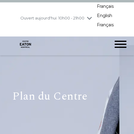
Français
jeudi
8/6
10h00 - 21h00
English
vendredi
8/7
10h00 - 21h00
Ouvert aujourd'hui: 10h00 - 21h00
Français
samedi
8/8
10h00 - 19h00
dimanche
8/9
11h00 - 18h00
Plan du Centre