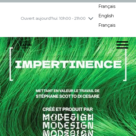
Français
jeudi
8/6
10h00 - 21h00
English
vendredi
8/7
10h00 - 21h00
Ouvert aujourd'hui: 10h00 - 21h00
Français
samedi
8/8
10h00 - 19h00
dimanche
8/9
11h00 - 18h00