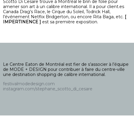
Scotto Di Cesare trouve à Montréal le brin de folie pour
amener son art à un calibre international. Il a pour client.es
Canada Drag’s Race, le Cirque du Soleil, Todrick Hall,
l’événement Netflix Bridgerton, ou encore Rita Baga, etc.
[
IMPERTINENCE ]
est sa première exposition.
Le Centre Eaton de Montréal est fier de s’associer à l’équipe
de MODE + DESIGN pour contribuer à faire du centre-ville
une destination shopping de calibre international.
festivalmodedesign.com
instagram.com/stephane_scotto_di_cesare