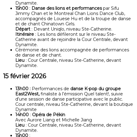
Dynamite.
15h00
:
Danse des lions et performances
par Sifu
Jimmy Chan et le Montreal Chan Lions Dance Club,
accompagnés de Louese Hu et de la troupe de danse
et de chant Chinatown Girls.
Départ
: Devant Uniqlo, niveau Ste-Catherine.
Itinéraire
: Les lions défileront sur le niveau Ste-
Catherine avant de rejoindre la Cour Centrale, devant
Dynamite.
Cérémonie des lions accompagnée de performances
de danse et de chant.
Lieu
: Cour Centrale, niveau Ste-Catherine, devant
Dynamite.
15 février 2026
13h00 :
Performances de
danse K-pop du groupe
East2West,
finaliste à l’émission Quel talent!, suivie
d’une session de danse participative avec le public.
Cour centrale, niveau Ste-Catherine, devant la boutique
Dynamite
14h00
:
Opéra de Pékin
Avec Aurore Liang et Michelle Jiang
Lieu
: Cour Centrale, niveau Ste-Catherine, devant
Dynamite.
15h00
: