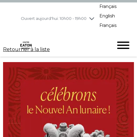
Français
jeudi
7/30
10h00 - 21h00
English
vendredi
7/31
10h00 - 21h00
Ouvert aujourd'hui: 10h00 - 19h00
Français
samedi
8/1
10h00 - 19h00
dimanche
8/2
11h00 - 18h00
Retourner à la liste