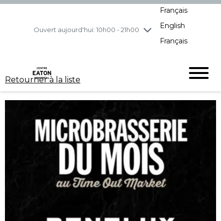
Français
jeudi
8/6
10h00 - 21h00
English
vendredi
8/7
10h00 - 21h00
Ouvert aujourd'hui: 10h00 - 21h00
Français
samedi
8/8
10h00 - 19h00
dimanche
8/9
11h00 - 18h00
Retourner à la liste