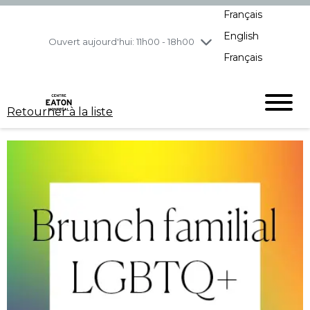
Français
jeudi
7/30
10h00 - 21h00
English
vendredi
7/31
10h00 - 21h00
Ouvert aujourd'hui: 11h00 - 18h00
Français
samedi
8/1
10h00 - 19h00
dimanche
8/2
11h00 - 18h00
Retourner à la liste