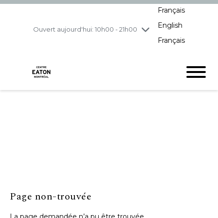
Français
jeudi
8/6
10h00 - 21h00
English
vendredi
8/7
10h00 - 21h00
Ouvert aujourd'hui: 10h00 - 21h00
Français
samedi
8/8
10h00 - 19h00
dimanche
8/9
11h00 - 18h00
Page non-trouvée
La page demandée n’a pu être trouvée.