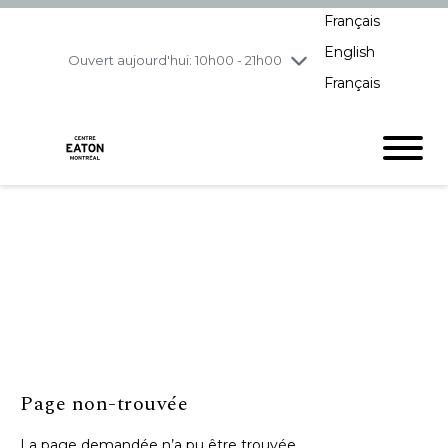
Français
jeudi
8/6
10h00 - 21h00
English
vendredi
8/7
10h00 - 21h00
Ouvert aujourd'hui: 10h00 - 21h00
Français
samedi
8/8
10h00 - 19h00
dimanche
8/9
11h00 - 18h00
Page non-trouvée
La page demandée n’a pu être trouvée.